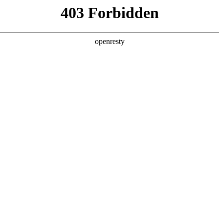
产品及服务
行业解决方案
合作伙伴
投资者关系
码精彩亮相中国数智化年会
025中关村论坛系列活动——中国数智化年会在京举办，NO钱包数码携旗下NO钱
度交流，共探AI与产业深度融合的创新路径。同时，作为历次年会的重要组成
学及在AI领域的标杆实践喜提多项大奖，备受赞誉和肯定。