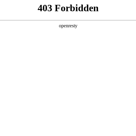
您需要什么帮助？
请填写您的相关情况，我们将及时联系您反馈处理
*
公司
*
姓名
*
电话